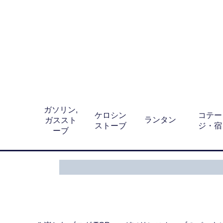
ガソリン,
ケロシン
コテー
ランタン
ガススト
ストーブ
ジ・宿
ーブ