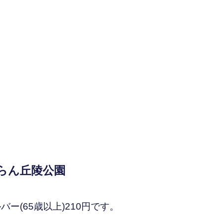
らん丘陵公園
ー(65歳以上)210円です。