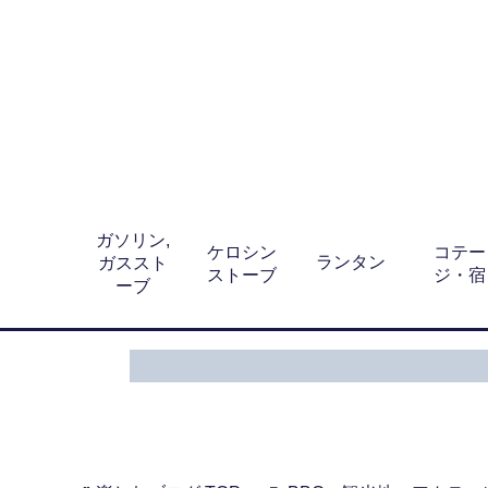
ガソリン,
ケロシン
コテー
ランタン
ガススト
ストーブ
ジ・宿
ーブ