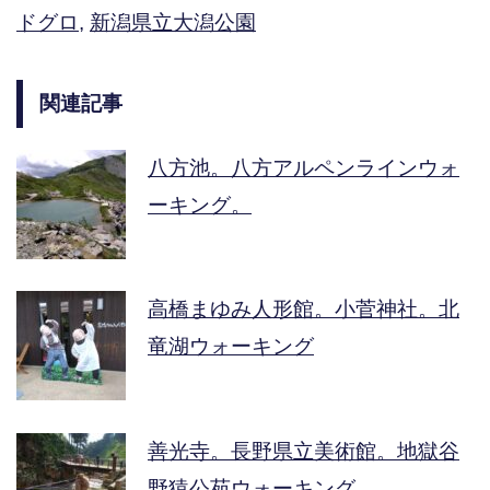
ドグロ
,
新潟県立大潟公園
関連記事
八方池。八方アルペンラインウォ
ーキング。
高橋まゆみ人形館。小菅神社。北
竜湖ウォーキング
善光寺。長野県立美術館。地獄谷
野猿公苑ウォーキング