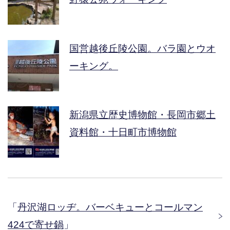
国営越後丘陵公園。バラ園とウオ
ーキング。
新潟県立歴史博物館・長岡市郷土
資料館・十日町市博物館
「
丹沢湖ロッヂ。バーベキューとコールマン
424で寄せ鍋
」