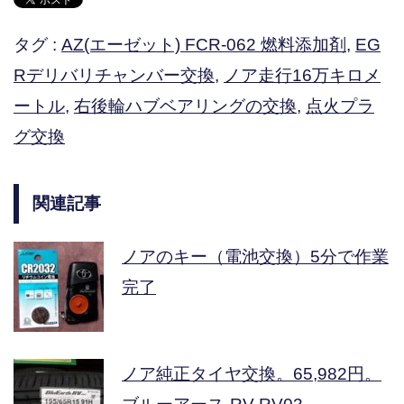
タグ :
AZ(エーゼット) FCR-062 燃料添加剤
,
EG
Rデリバリチャンバー交換
,
ノア走行16万キロメ
ートル
,
右後輪ハブベアリングの交換
,
点火プラ
グ交換
関連記事
ノアのキー（電池交換）5分で作業
完了
ノア純正タイヤ交換。65,982円。