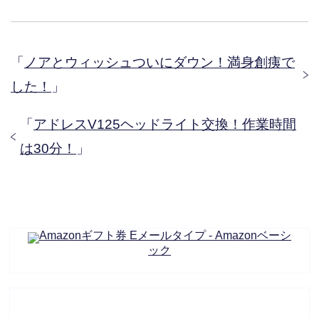
「
ノアとウィッシュついにダウン！満身創痍で
した！
」
「
アドレスV125ヘッドライト交換！作業時間
は30分！
」
Amazonギフト券 Eメールタイプ - Amazonベーシ
ック