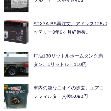
ブルーアース-RV RV03
STX7A-BS再注文。アドレス125バ
ッテリー3年6ヶ月経過後。
灯油130リットルホームタンク満
タン。1リットル＝110円
車内の嫌なニオイの除去。エアコ
ンフィルター交換5,090円