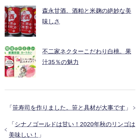
森永甘酒。酒粕と米麹の絶妙な美
味しさ
不二家ネクターこだわり白桃。果
汁35％の魅力
「
笹寿司を作りました。笹と具材が大事です
」
「
シナノゴールドは甘い！2020年秋のリンゴは
美味しい！
」