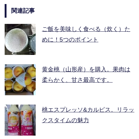
関連記事
ご飯を美味しく食べる（炊く）た
めに！5つのポイント
黄金桃（山形産）を購入。果肉は
柔らかく、甘さ最高です。
桃エスプレッソ&カルピス。リラッ
クスタイムの魅力