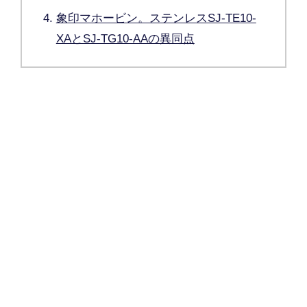
象印マホービン。ステンレスSJ-TE10-
XAとSJ-TG10-AAの異同点