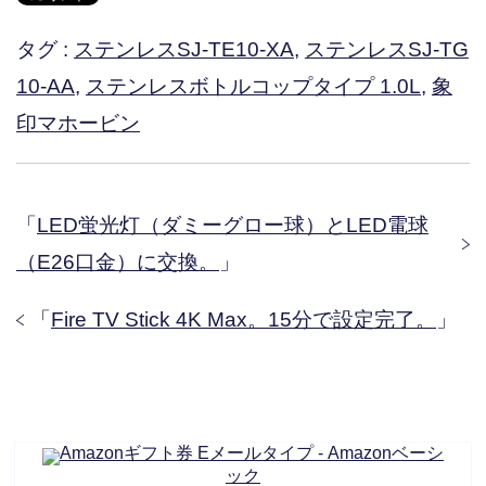
タグ :
ステンレスSJ-TE10-XA
,
ステンレスSJ-TG
10-AA
,
ステンレスボトルコップタイプ 1.0L
,
象
印マホービン
「
LED蛍光灯（ダミーグロー球）とLED電球
（E26口金）に交換。
」
「
Fire TV Stick 4K Max。15分で設定完了。
」
Amazonギフト券 Eメールタイプ - Amazonベーシ
ック