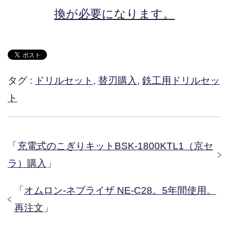
換が必要になります。
タグ :
ドリルセット
,
替刃購入
,
鉄工用ドリルセッ
ト
「
充電式のこぎりキットBSK-1800KTL1（京セ
ラ）購入
」
「
オムロン-ネブライザ NE-C28。5年間使用。
再注文
」