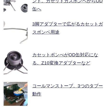
ント。カセットガスボンベからOD
缶へ
3脚アダプターで広がるカセットガ
スボンベ用途
カセットボンべがOD缶対応にな
る。Z10変換アダプターなど
コールマンストーブ。3つのタブー
動作