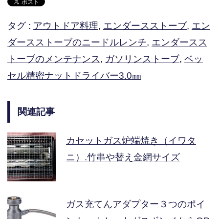
タグ :
アウトドア料理
,
エンダースストーブ
,
エン
ダースストーブのニードルレンチ
,
エンダースス
トーブのメンテナンス
,
ガソリンストーブ
,
ベッ
セル精密ナットドライバー3.0㎜
関連記事
カセットガス炉端焼き（イワタ
ニ）.竹串や替え金網サイズ
ガス充てんアダプター３つのポイ