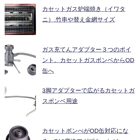
カセットガス炉端焼き（イワタ
ニ）.竹串や替え金網サイズ
ガス充てんアダプター３つのポイ
ント。カセットガスボンベからOD
缶へ
3脚アダプターで広がるカセットガ
スボンベ用途
カセットボンべがOD缶対応にな