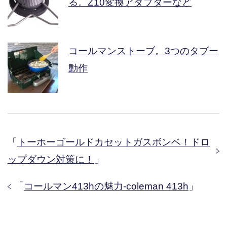
る。Z10変換アダプターなど
コールマンストーブ。3つのタブー
動作
「
トーホーゴールドカセットガスボンベ！ドロ
ップダウン対策に！
」
「
コールマン413hの魅力-coleman 413h
」