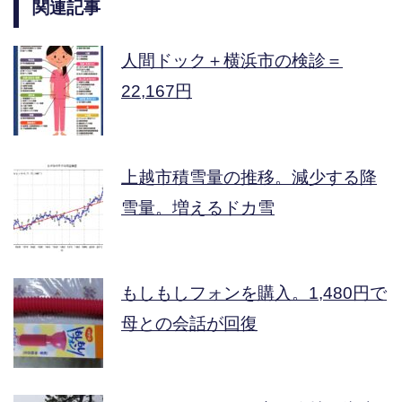
関連記事
人間ドック＋横浜市の検診＝
22,167円
上越市積雪量の推移。減少する降
雪量。増えるドカ雪
もしもしフォンを購入。1,480円で
母との会話が回復