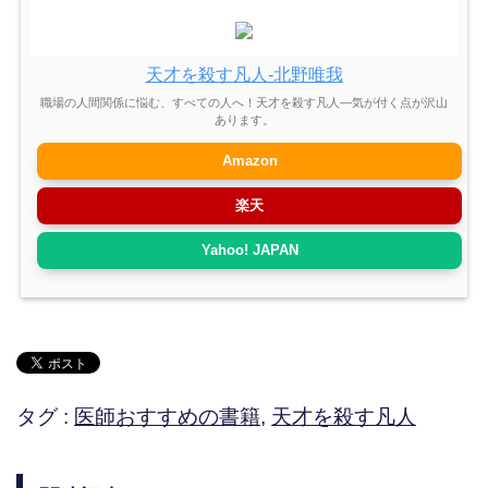
天才を殺す凡人-北野唯我
職場の人間関係に悩む、すべての人へ！天才を殺す凡人―気が付く点が沢山
あります。
Amazon
楽天
Yahoo! JAPAN
タグ :
医師おすすめの書籍
,
天才を殺す凡人