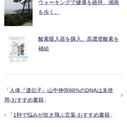
ウォーキングで健康を維持。湘南
を歩く。
酸素吸入器を購入。高濃度酸素を
補給
「
人体『遺伝子』山中伸弥98%のDNAは未使
用-おすすめ書籍
」
「
1秒で悩みが吹き飛ぶ言葉-おすすめ書籍
」