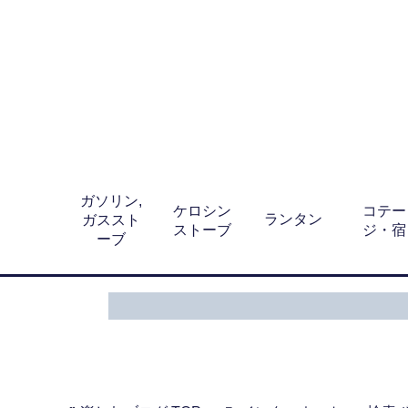
ガソリン,
ケロシン
コテー
ランタン
ガススト
ストーブ
ジ・宿
ーブ