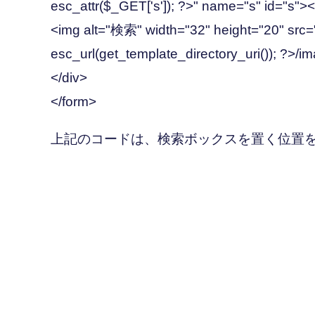
esc_attr($_GET['s']); ?>" name="s" id="s">
<img alt="検索" width="32" height="20" src
esc_url(get_template_directory_uri()); ?>/i
</div>
</form>
上記のコードは、検索ボックスを置く位置