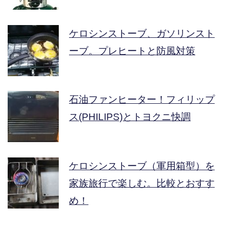
ケロシンストーブ、ガソリンスト
ーブ。プレヒートと防風対策
石油ファンヒーター！フィリップ
ス(PHILIPS)とトヨクニ快調
ケロシンストーブ（軍用箱型）を
家族旅行で楽しむ。比較とおすす
め！