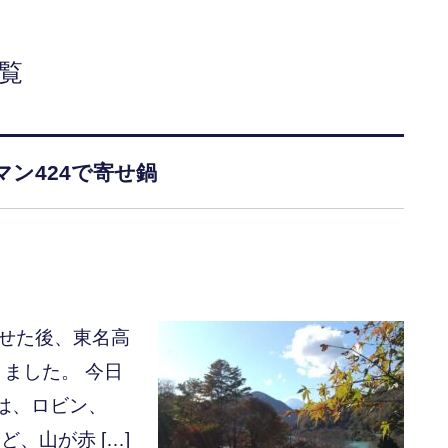
覧
ン424で寄せ鍋
ませた後、東名高
ました。 今日
は、ロビン、
、山が赤 […]