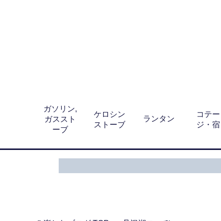
ガソリン,
ケロシン
コテー
ランタン
ガススト
ストーブ
ジ・宿
ーブ