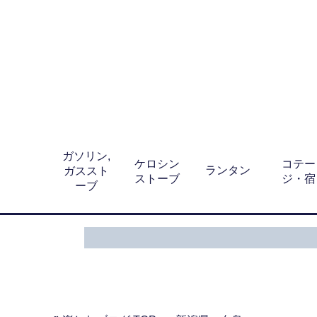
ガソリン,
ケロシン
コテー
ランタン
ガススト
ストーブ
ジ・宿
ーブ