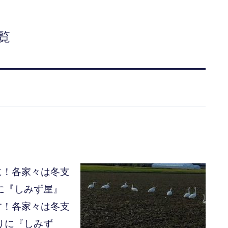
覧
！
に！各家々は冬支
に『しみず屋』
す！各家々は冬支
りに『しみず