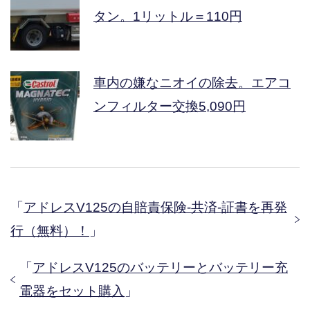
タン。1リットル＝110円
車内の嫌なニオイの除去。エアコ
ンフィルター交換5,090円
「
アドレスV125の自賠責保険-共済-証書を再発
行（無料）！
」
「
アドレスV125のバッテリーとバッテリー充
電器をセット購入
」