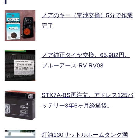
ノアのキー（電池交換）5分で作業
完了
ノア純正タイヤ交換。65,982円。
ブルーアース-RV RV03
STX7A-BS再注文。アドレス125バ
ッテリー3年6ヶ月経過後。
灯油130リットルホームタンク満