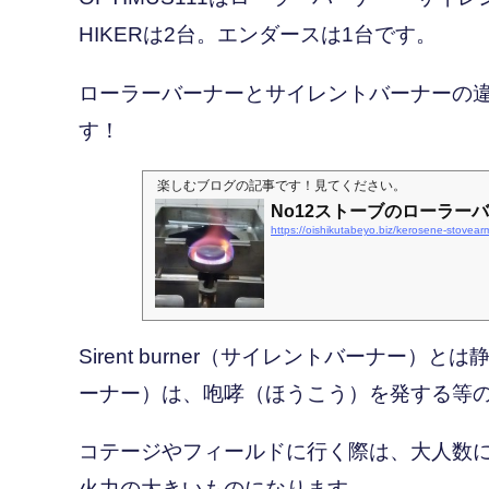
HIKERは2台。エンダースは1台です。
ローラーバーナーとサイレントバーナーの
す！
楽しむブログ
の記事です！見てください。
No12ストーブのローラー
https://oishikutabeyo.biz/kerose
Sirent burner（サイレントバーナー）とは
ーナー）は、咆哮（ほうこう）を発する等
コテージやフィールドに行く際は、大人数
火力の大きいものになります。