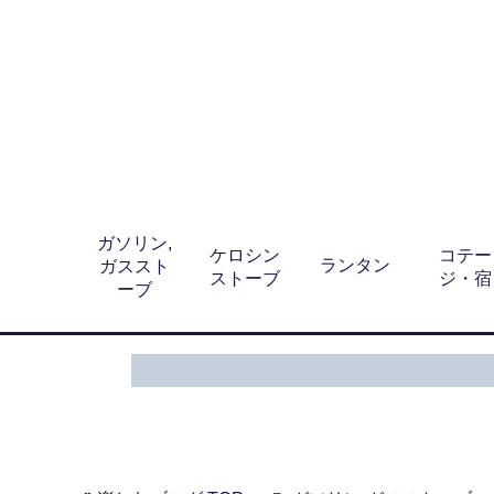
ガソリン,
ケロシン
コテー
ランタン
ガススト
ストーブ
ジ・宿
ーブ