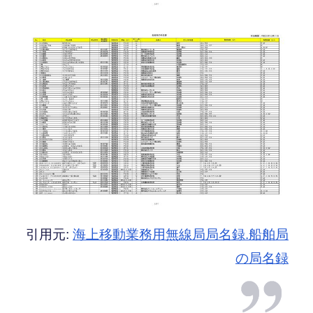
引用元:
海上移動業務用無線局局名録.船舶局
の局名録