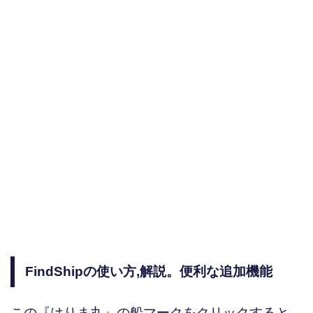
FindShipの使い方,解説。便利な追加機能
この『はりま丸』の船マークをクリックすると、