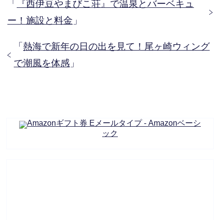
「
『西伊豆やまびこ荘』で温泉とバーベキュ
ー！施設と料金
」
「
熱海で新年の日の出を見て！尾ヶ崎ウィング
で潮風を体感
」
Amazonギフト券 Eメールタイプ - Amazonベーシ
ック