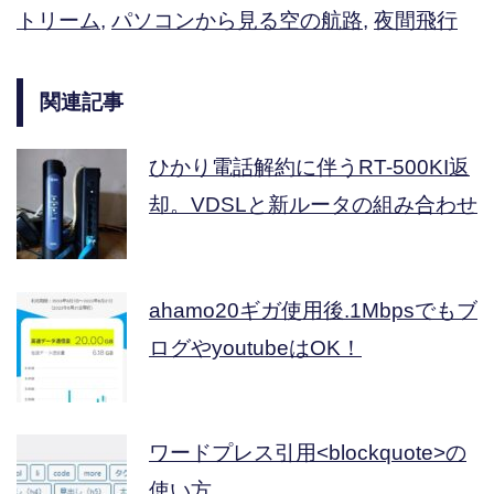
トリーム
,
パソコンから見る空の航路
,
夜間飛行
関連記事
ひかり電話解約に伴うRT-500KI返
却。VDSLと新ルータの組み合わせ
ahamo20ギガ使用後.1Mbpsでもブ
ログやyoutubeはOK！
ワードプレス引用<blockquote>の
使い方