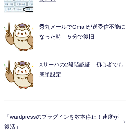
秀丸メールでGmailが送受信不能に
なった時。５分で復旧
Xサーバの2段階認証。初心者でも
簡単設定
「
wardpressのプラグインを数本停止！速度が
復活
」