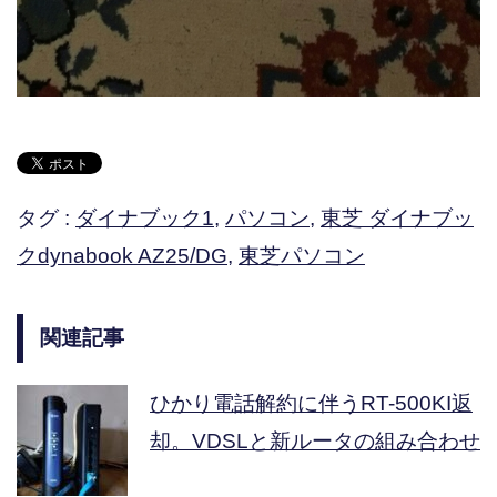
タグ :
ダイナブック1
,
パソコン
,
東芝 ダイナブッ
クdynabook AZ25/DG
,
東芝パソコン
関連記事
ひかり電話解約に伴うRT-500KI返
却。VDSLと新ルータの組み合わせ