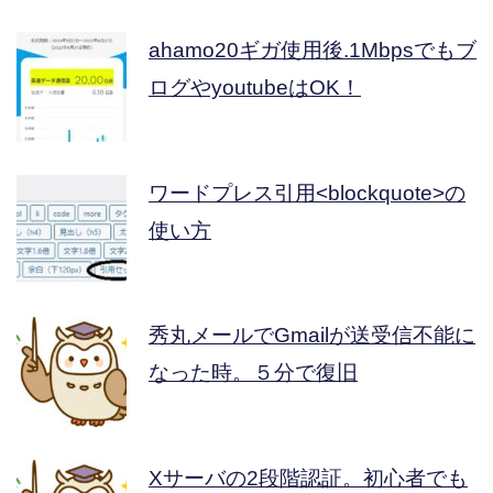
ahamo20ギガ使用後.1Mbpsでもブ
ログやyoutubeはOK！
ワードプレス引用<blockquote>の
使い方
秀丸メールでGmailが送受信不能に
なった時。５分で復旧
Xサーバの2段階認証。初心者でも